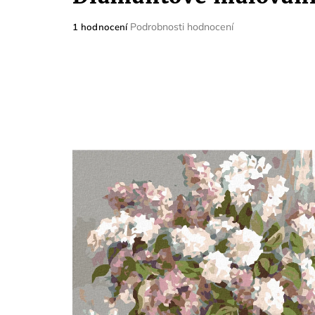
Průměrné
Podrobnosti hodnocení
1 hodnocení
hodnocení
produktu
je
5,0
z
5
hvězdiček.