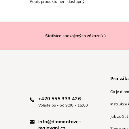
Popis produktu není dostupný
Z
á
Statisíce spokojených zákazníků
p
a
t
í
Pro zák
Co je dia
+420 555 333 426
Instrukce 
Volejte po - pá 9:00 - 15:00
Jak začít 
info@diamantove-
malovani.cz
Tipy a tri