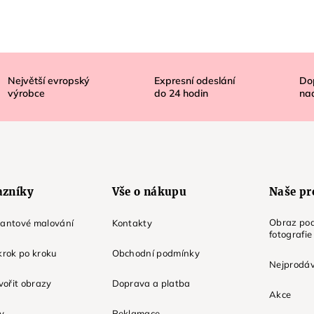
Největší evropský
Expresní odeslání
Do
výrobce
do
24
hodin
na
azníky
Vše o nákupu
Naše pr
Obraz pod
mantové malování
Kontakty
fotografie
krok po kroku
Obchodní podmínky
Nejprodáv
tvořit obrazy
Doprava a platba
Akce
ky
Reklamace