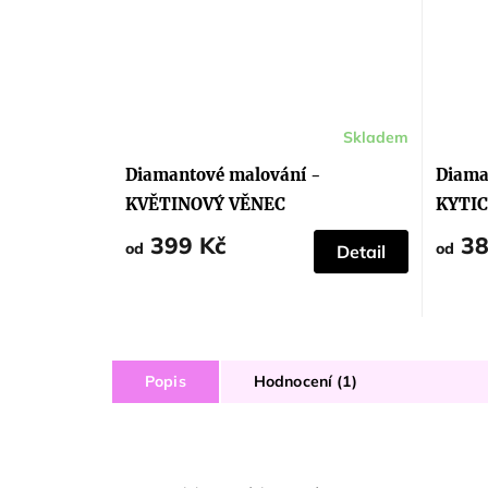
Skladem
Průměr
hodnoc
produk
Diamantové malování -
Diama
je
5,0
KVĚTINOVÝ VĚNEC
KYTIC
z
5
399 Kč
38
hvězdič
od
od
Detail
Popis
Hodnocení (1)