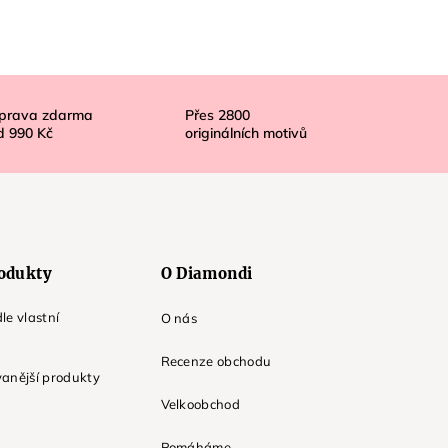
prava zdarma
Přes
2800
d
990 Kč
originálních motivů
odukty
O Diamondi
le vlastní
O nás
Recenze obchodu
anější produkty
Velkoobchod
Pomáháme