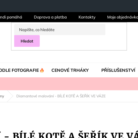
ndi pomáhá
Doprava a platba
Kontakty
Moje objednávk
Hledat
ODLE FOTOGRAFIE
CENOVÉ TRHÁKY
PŘÍSLUŠENSTVÍ
iny
Diamantové malování - BÍLÉ KOTĚ A ŠEŘÍK VE VÁZE
 - BÍLÉ KOTĚ A ŠEŘÍK VE V