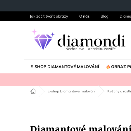
Přejít
na
obsah
Jak začít tvořit obrazy
O nás
Blog
Diamo
E-SHOP DIAMANTOVÉ MALOVÁNÍ
OBRAZ P
Domů
E-shop Diamantové malování
Květiny a rostl
Diamantové malování