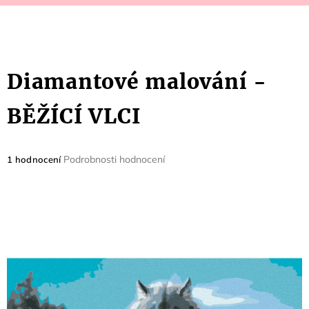
Diamantové malování -
BĚŽÍCÍ VLCI
Průměrné
Podrobnosti hodnocení
1 hodnocení
hodnocení
produktu
je
5,0
z
5
hvězdiček.