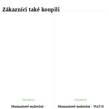
Průměrné
Skladem
Skladem
hodnocení
produktu
Diamantové malování -
Diamantové malování - VLCI II