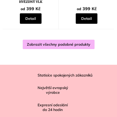
je
HVĚZDNÝ VLK
5,0
z
399 Kč
399 Kč
od
od
5
hvězdiček.
Detail
Detail
Zobrazit všechny podobné produkty
Z
á
Statisíce spokojených zákazníků
p
Největší evropský
a
výrobce
t
í
Expresní odeslání
do
24
hodin