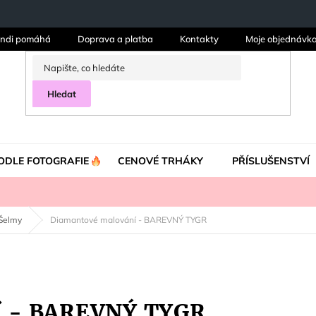
ndi pomáhá
Doprava a platba
Kontakty
Moje objednávk
Hledat
ODLE FOTOGRAFIE
CENOVÉ TRHÁKY
PŘÍSLUŠENSTVÍ
Šelmy
Diamantové malování - BAREVNÝ TYGR
í - BAREVNÝ TYGR