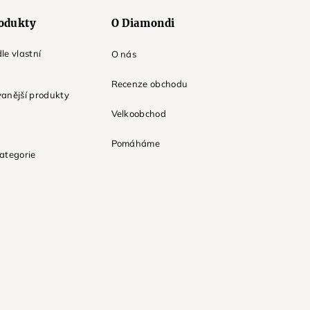
odukty
O Diamondi
le vlastní
O nás
Recenze obchodu
anější produkty
Velkoobchod
Pomáháme
ategorie