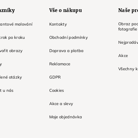
azníky
Vše o nákupu
Naše pr
Obraz pod
mantové malování
Kontakty
fotografie
krok po kroku
Obchodní podmínky
Nejprodáv
tvořit obrazy
Doprava a platba
Akce
ky
Reklamace
Všechny k
dené otázky
GDPR
t u nás
Cookies
Akce a slevy
Moje objednávka