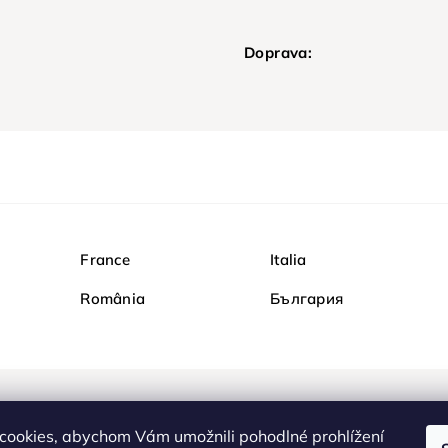
Doprava:
France
Italia
România
България
Nakupujte na Diamondi b
cookies, abychom Vám umožnili pohodlné prohlížení