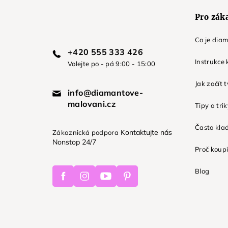
Pro zák
Co je dia
+420 555 333 426
Instrukce 
Volejte po - pá 9:00 - 15:00
Jak začít 
info@diamantove-
malovani.cz
Tipy a tri
Často kla
Kontaktujte nás
Zákaznická podpora
Nonstop 24/7
Proč koupi
Facebook
Instagram
Youtube
Pinterest
Blog