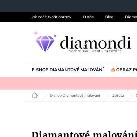
Přejít
na
obsah
Jak začít tvořit obrazy
O nás
Blog
Diamo
E-SHOP DIAMANTOVÉ MALOVÁNÍ
OBRAZ P
Domů
E-shop Diamantové malování
Zvířata
Diamantové malován