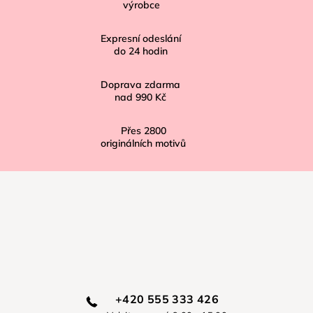
výrobce
t
í
Expresní odeslání
do
24
hodin
Doprava zdarma
nad
990 Kč
Přes
2800
originálních motivů
+420 555 333 426