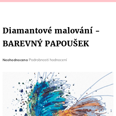
Diamantové malování -
BAREVNÝ PAPOUŠEK
Průměrné
Podrobnosti hodnocení
Neohodnoceno
hodnocení
produktu
je
0,0
z
5
hvězdiček.