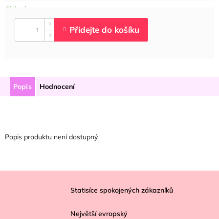
Popis
Hodnocení
Popis produktu není dostupný
Z
á
Statisíce spokojených zákazníků
p
Největší evropský
a