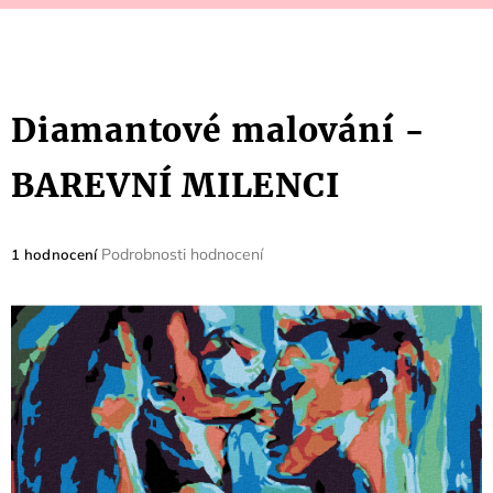
Diamantové malování -
BAREVNÍ MILENCI
Průměrné
Podrobnosti hodnocení
1 hodnocení
hodnocení
produktu
je
5,0
z
5
hvězdiček.