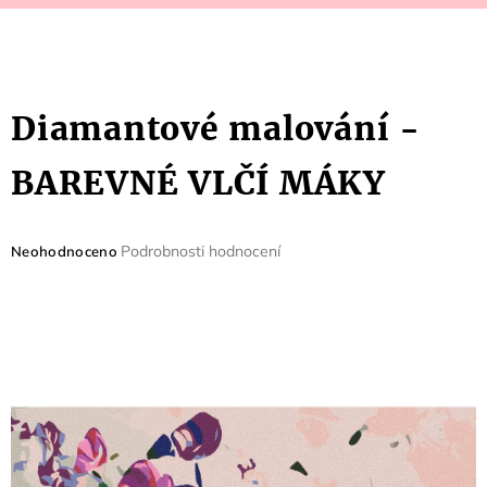
Diamantové malování -
BAREVNÉ VLČÍ MÁKY
Průměrné
Podrobnosti hodnocení
Neohodnoceno
hodnocení
produktu
je
0,0
z
5
hvězdiček.