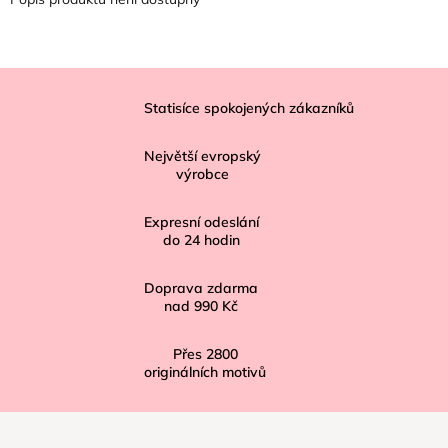
Z
á
Statisíce spokojených zákazníků
p
Největší evropský
a
výrobce
t
í
Expresní odeslání
do
24
hodin
Doprava zdarma
nad
990 Kč
Přes
2800
originálních motivů