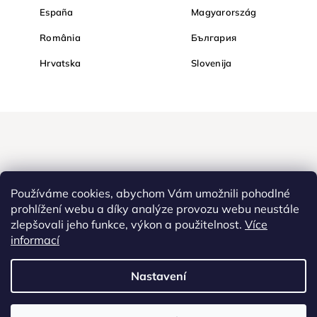
España
Magyarország
România
България
Hrvatska
Slovenija
Používáme cookies, abychom Vám umožnili pohodlné
prohlížení webu a díky analýze provozu webu neustále
zlepšovali jeho funkce, výkon a použitelnost.
Více
Nakupujte na Diamondi bezpečně a bez obav. Díky HTTPS
informací
protokolu jsou Vaše citlivá data v naprostém bezpečí, veškeré
informace mezi prohlížečem a serverem se přenášejí v zašifrované
Nastavení
podobě.