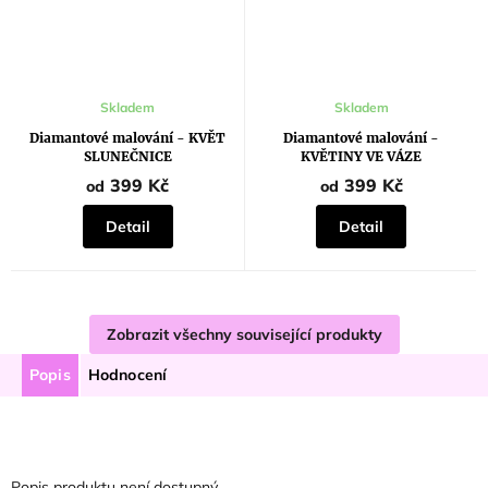
Průměrné
Skladem
Skladem
hodnocení
produktu
Diamantové malování - KVĚT
Diamantové malování -
je
SLUNEČNICE
KVĚTINY VE VÁZE
5,0
z
399 Kč
399 Kč
od
od
5
hvězdiček.
Detail
Detail
Zobrazit všechny související produkty
Popis
Hodnocení
Popis produktu není dostupný