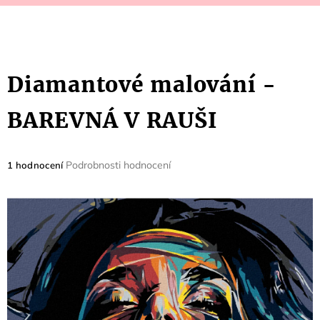
Diamantové malování -
BAREVNÁ V RAUŠI
Průměrné
Podrobnosti hodnocení
1 hodnocení
hodnocení
produktu
je
5,0
z
5
hvězdiček.