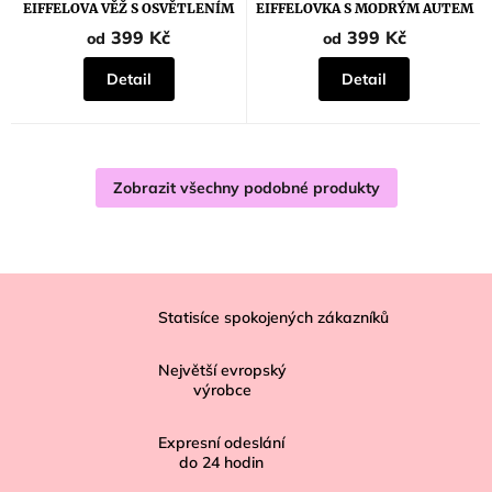
EIFFELOVA VĚŽ S OSVĚTLENÍM
EIFFELOVKA S MODRÝM AUTEM
399 Kč
399 Kč
od
od
Detail
Detail
Zobrazit všechny podobné produkty
Z
á
Statisíce spokojených zákazníků
p
Největší evropský
a
výrobce
t
í
Expresní odeslání
do
24
hodin