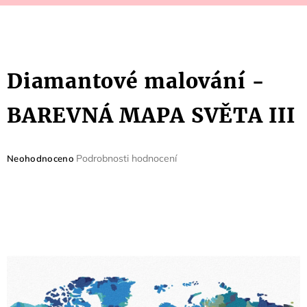
Diamantové malování -
BAREVNÁ MAPA SVĚTA III
Průměrné
Podrobnosti hodnocení
Neohodnoceno
hodnocení
produktu
je
0,0
z
5
hvězdiček.