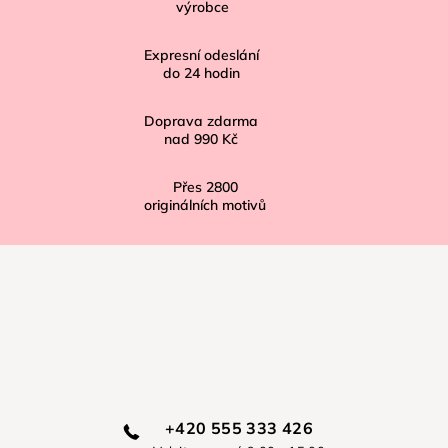
výrobce
t
í
Expresní odeslání
do
24
hodin
Doprava zdarma
nad
990 Kč
Přes
2800
originálních motivů
+420 555 333 426