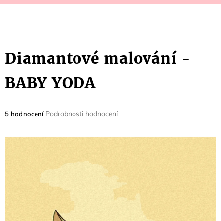
Diamantové malování -
BABY YODA
Průměrné
Podrobnosti hodnocení
5 hodnocení
hodnocení
produktu
je
5,0
z
5
hvězdiček.