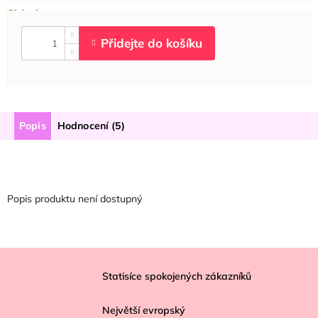
Popis
Hodnocení (5)
Popis produktu není dostupný
Z
á
Statisíce spokojených zákazníků
p
Největší evropský
a