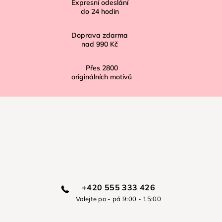
í
Expresní odeslání
do
24
hodin
Doprava zdarma
nad
990 Kč
Přes
2800
originálních motivů
+420 555 333 426
Volejte po - pá 9:00 - 15:00