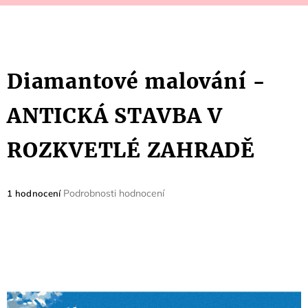
Diamantové malování -
ANTICKÁ STAVBA V
ROZKVETLÉ ZAHRADĚ
Průměrné
Podrobnosti hodnocení
1 hodnocení
hodnocení
produktu
je
5,0
z
5
hvězdiček.