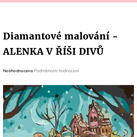
Diamantové malování -
ALENKA V ŘÍŠI DIVŮ
Průměrné
Podrobnosti hodnocení
Neohodnoceno
hodnocení
produktu
je
0,0
z
5
hvězdiček.